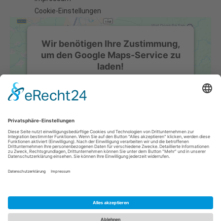
Cookie-Einstellungen
Wir benötigen Ihre Zustimmung,
um den Google Maps-Service zu
laden!
Wir verwenden einen Service eines
Drittanbieters, um Karteninhalte
einzubetten. Dieser Service kann Daten zu
Ihren Aktivitäten sammeln. Bitte lesen Sie
die Details durch und stimmen Sie der
Nutzung des Service zu, um diese Karte
anzuzeigen.
Mehr Informationen
Akzeptieren
powered by
Usercentrics Consent
W&B WIREPROCESSING GMBH 2024 ©