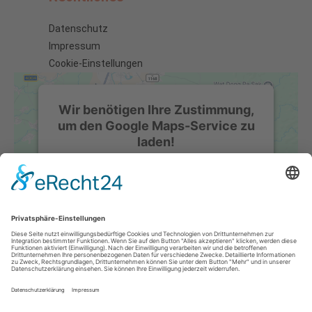
Datenschutz
Impressum
Cookie-Einstellungen
Wir benötigen Ihre Zustimmung,
um den Google Maps-Service zu
laden!
Wir verwenden einen Service eines
Drittanbieters, um Karteninhalte
einzubetten. Dieser Service kann Daten zu
Ihren Aktivitäten sammeln. Bitte lesen Sie
die Details durch und stimmen Sie der
Nutzung des Service zu, um diese Karte
anzuzeigen.
Mehr Informationen